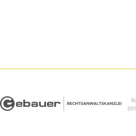
Ro
591